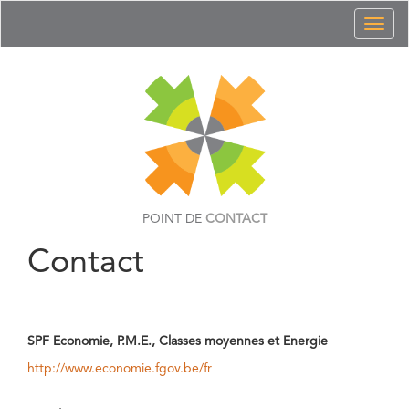
Toggl
naviga
POINT DE
CONTACT
Contact
SPF Economie, P.M.E., Classes moyennes et Energie
http://www.economie.fgov.be/fr