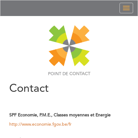
Toggl
naviga
POINT DE
CONTACT
Contact
SPF Economie, P.M.E., Classes moyennes et Energie
http://www.economie.fgov.be/fr