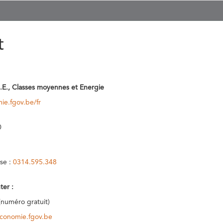
t
.E., Classes moyennes et Energie
ie.fgov.be/fr
0
se :
0314.595.348
ter :
(numéro gratuit)
conomie.fgov.be