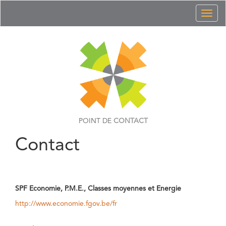
Toggl
naviga
POINT DE
CONTACT
Contact
SPF Economie, P.M.E., Classes moyennes et Energie
http://www.economie.fgov.be/fr