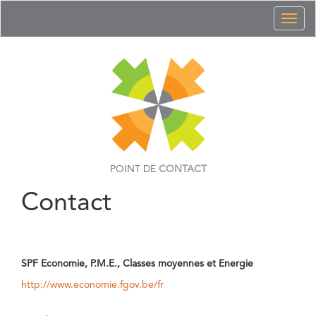
Toggl
naviga
POINT DE
CONTACT
Contact
SPF Economie, P.M.E., Classes moyennes et Energie
http://www.economie.fgov.be/fr