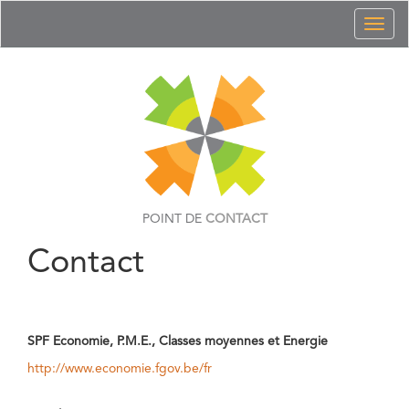
Toggl
naviga
POINT DE
CONTACT
Contact
SPF Economie, P.M.E., Classes moyennes et Energie
http://www.economie.fgov.be/fr