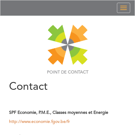
Toggl
naviga
POINT DE
CONTACT
Contact
SPF Economie, P.M.E., Classes moyennes et Energie
http://www.economie.fgov.be/fr