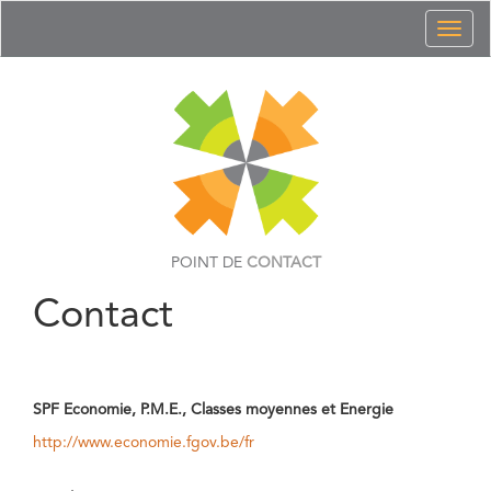
Toggl
naviga
POINT DE
CONTACT
Contact
SPF Economie, P.M.E., Classes moyennes et Energie
http://www.economie.fgov.be/fr