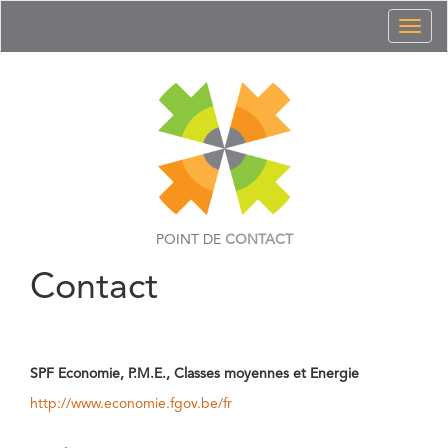
Toggl
naviga
POINT DE
CONTACT
Contact
SPF Economie, P.M.E., Classes moyennes et Energie
http://www.economie.fgov.be/fr