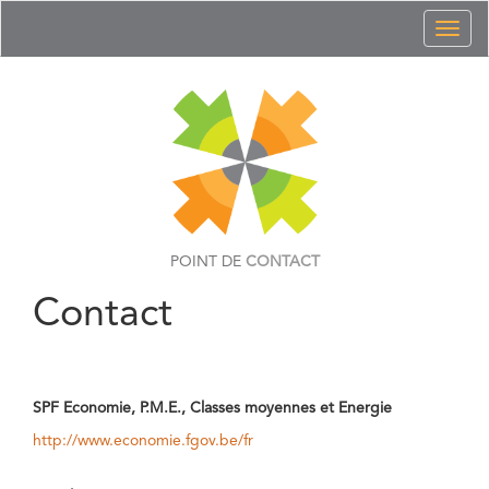
Toggl
naviga
POINT DE
CONTACT
Contact
SPF Economie, P.M.E., Classes moyennes et Energie
http://www.economie.fgov.be/fr