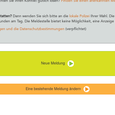
öchten Sie Ihren Konflikt gütlich lösen?
Finden Sie einen anerkannten M
statten?
Dann wenden Sie sich bitte an die
lokale Polizei
Ihrer Wahl. Die
nden am Tag. Die Meldestelle bietet keine Möglichkeit, eine Anzeige z
gen und die Datenschutzbestimmungen
(verpflichtet)
Neue Meldung
Eine bestehende Meldung ändern