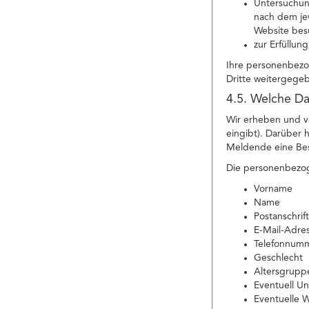
Untersuchung
nach dem jew
Website bes
zur Erfüllun
Ihre personenbezo
Dritte weitergege
4.5. Welche Da
Wir erheben und v
eingibt). Darüber
Meldende eine Besc
Die personenbezog
Vorname
Name
Postanschrift
E-Mail-Adre
Telefonnum
Geschlecht
Altersgrupp
Eventuell 
Eventuelle 