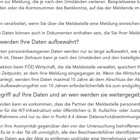
n zur Meldung, die je nach den Umständen variieren. Beispielsweise ka
en oder die Kontonummer des Bankkontos, auf das der Meldende im R
 verarbeitet, wenn Sie über die Meldestelle eine Meldung einreichen
Daten können auch in Dokumenten enthalten sein, die Sie Ihrer Meld
 werden Ihre Daten aufbewahrt?
teten personenbezogenen Daten werden nur so lange aufbewahrt, wie di
ch ist; Dieser Zeitraum kann je nach den Umständen und den beteiligten
pektion beim FÖD Wirtschaft, die die Meldestelle verwaltet, speicher
 Zeitpunkt, an dem Ihre Meldung eingegangen ist. Wenn die Wirtscha
anlegt, werden Ihre Daten maximal 10 Jahre ab dem Abschluss der Akt
Aufbewahrungsfrist von 10 Jahren erforderlichenfalls bis zum endgült
ugriff auf Ihre Daten und an wen werden sie weitergege
nden kann es vorkommen, dass die Partner der Meldestelle personenb
für die IKT-Infrastruktur) oder öffentlichen (z. B. Aufsichts- oder Justi
n Rahmens und nur zu den in Punkt 4.4 dieser Datenschutzbestimmung
nn Ihre Anonymität gegenüber den von der Untersuchung betroffenen 
 Es ist in der Tat oft unmöglich, alle den Beschwerdeführer identifizie
 Daten aus der Akte zu entfernen und/oder eine Vernehmung unter 