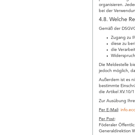
organisieren. Jede
bei der Verwendun
4.8. Welche Re
Gemäß der DSGVO h
Zugang zu I
diese zu ber
die Verarbei
Widerspruch
Die Meldestelle bi
jedoch möglich, da
Außerdem ist es n
bestimmte Einschr
die Artikel XV.10/
Zur Ausübung Ihre
Per E-Mail
:
info.e
Per Post
:
Föderaler Öffentli
Generaldirektion W