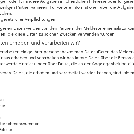
en oder für andere Aufgaben im öffentlichen Interesse oder für gese
eiligen Partner variieren. Für weitere Informationen über die Aufgab
uchen;
g gesetzlicher Verpflichtungen.
genen Daten werden von den Partnern der Meldestelle niemals zu ko
ben, die diese Daten zu solchen Zwecken verwenden würden.
ten erheben und verarbeiten wir?
erarbeiten einige Ihrer personenbezogenen Daten (Daten des Melden
 hinaus erheben und verarbeiten wir bestimmte Daten über die Person
hwerde einreicht, oder über Dritte, die an der Angelegenheit beteilig
enen Daten, die erhoben und verarbeitet werden können, sind folge
sse
mer
e
Unternehmensnummer
Website