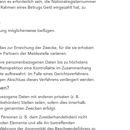
nn es erforderlich sein, die Nationalregisternummer
ahmen eines Betrugs Geld eingezahlt hat, zu
.
ung möglicherweise beifügen.
es zur Erreichung der Zwecke, für die sie erhoben
 Partnern der Meldestelle variieren.
t Ihre personenbezogenen Daten bis zu höchstens
ftsinspektion eine Kontrollakte im Zusammenhang
e aufbewahrt. Im Falle eines Gerichtsverfahrens
igen Abschluss dieses Verfahrens verlängert werden.
ben?
ezogene Daten mit anderen privaten (z. B.
zbehörden) Stellen teilen, sofern dies innerhalb
en genannten Zwecken erfolgt.
Personen (z. B. dem Zuwiderhandelnden) nicht
renden Elemente und alle ihn betreffenden
Wahrung der Anonymität des Beschwerdeführers zu