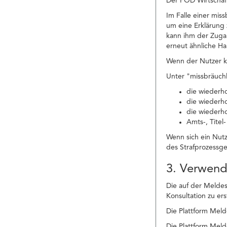
Der FÖD Wirtschaft
Im Falle einer mi
um eine Erklärung 
kann ihm der Zuga
erneut ähnliche H
Wenn der Nutzer ke
Unter "missbräuchl
die wiederh
die wiederh
die wiederh
Amts-, Titel
Wenn sich ein Nut
des Strafprozessg
3. Verwen
Die auf der Meldes
Konsultation zu er
Die Plattform Meld
Die Plattform Meld