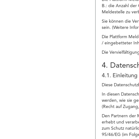
B.: die Anzahl der
Meldestelle zu ver
Sie können die Ver
sein. (Weitere Inf
Die Plattform Meld
/ eingebetteter In
Die Vervielfältigu
4. Datens
4.1. Einleitung
Diese Datenschutzb
In diesen Datensc
werden, wie sie g
(Recht auf Zugang,
Den Partnern der M
erhebt und verarbe
zum Schutz natürl
95/46/EG (im Fol