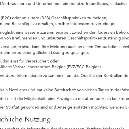
ll Verbrauchern und Unternehmen ein benutzerfreundliches, einfaches u
 (B2C) oder unlautere (B2B) Geschäftspraktiken zu melden;
n und Ratschläge zu erhalten, um ihre Interessen zu verteidigen.
rmöglicht eine bessere Zusammenarbeit zwischen den föderalen Behörd
llen von irreführenden und unlauteren Geschäftspraktiken zuständig sind
nverstanden sind, kann Ihre Meldung auch an einen Ombudsdienst wei
rnehmen zu einer gütlichen Lösung zu gelangen:
dsdienst für Verbraucher; oder
päische Verbraucherzentrum Belgien (EVZ/ECC Belgien).
ent dazu, Informationen zu sammeln, um die Qualität der Kontrollen du
t kein Notdienst und hat keine Bereitschaft von sieben Tagen in der 
tet nicht die Möglichkeit, eine Anzeige zu erstatten oder ein konkrete
er Straftat geworden sind und Anzeige erstatten möchten, wenden Sie
uchliche Nutzung