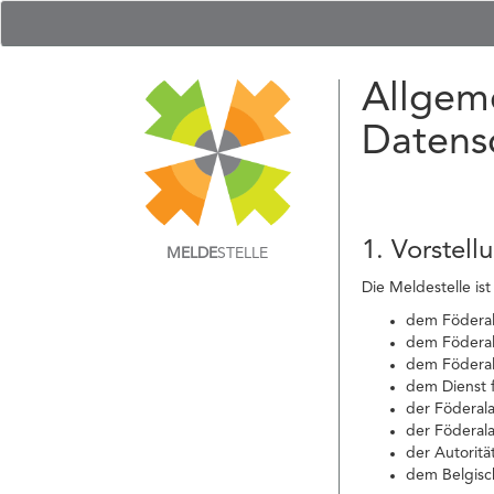
Allgem
Datens
1. Vorstell
MELDE
STELLE
Die Meldestelle ist
dem Föderale
dem Föderal
dem Föderal
dem Dienst f
der Föderal
der Föderala
der Autoritä
dem Belgisch