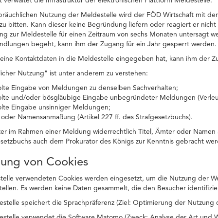
 verwaltet die Infrastruktur der elektronischen Plattform Meldestelle.
ssbräuchlichen Nutzung der Meldestelle wird der FÖD Wirtschaft mit 
zu bitten. Kann dieser keine Begründung liefern oder reagiert er nicht 
ng zur Meldestelle für einen Zeitraum von sechs Monaten untersagt w
andlungen begeht, kann ihm der Zugang für ein Jahr gesperrt werden.
ine Kontaktdaten in die Meldestelle eingegeben hat, kann ihm der Zu
icher Nutzung" ist unter anderem zu verstehen:
olte Eingabe von Meldungen zu denselben Sachverhalten;
olte und/oder bösgläubige Eingabe unbegründeter Meldungen (Verle
olte Eingabe unsinniger Meldungen;
- oder Namensanmaßung (Artikel 227 ff. des Strafgesetzbuchs).
zer im Rahmen einer Meldung widerrechtlich Titel, Ämter oder Namen 
esetzbuchs auch dem Prokurator des Königs zur Kenntnis gebracht wer
dung von Cookies
telle verwendeten Cookies werden eingesetzt, um die Nutzung der Web
stellen. Es werden keine Daten gesammelt, die den Besucher identifizie
estelle speichert die Sprachpräferenz (Ziel: Optimierung der Nutzung 
estelle verwendet die Software Matomo (Zweck: Analyse der Art und We