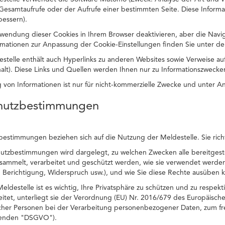
 Gesamtaufrufe oder der Aufrufe einer bestimmten Seite. Diese Inform
bessern).
wendung dieser Cookies in Ihrem Browser deaktivieren, aber die Navi
ormationen zur Anpassung der Cookie-Einstellungen finden Sie unter der
estelle enthält auch Hyperlinks zu anderen Websites sowie Verweise 
halt). Diese Links und Quellen werden Ihnen nur zu Informationszwecken
ng von Informationen ist nur für nicht-kommerzielle Zwecke und unter A
chutzbestimmungen
estimmungen beziehen sich auf die Nutzung der Meldestelle. Sie richte
hutzbestimmungen wird dargelegt, zu welchen Zwecken alle bereitges
esammelt, verarbeitet und geschützt werden, wie sie verwendet werden
 Berichtigung, Widerspruch usw.), und wie Sie diese Rechte ausüben 
eldestelle ist es wichtig, Ihre Privatsphäre zu schützen und zu respe
itet, unterliegt sie der Verordnung (EU) Nr. 2016/679 des Europäisch
icher Personen bei der Verarbeitung personenbezogener Daten, zum fr
genden "DSGVO").