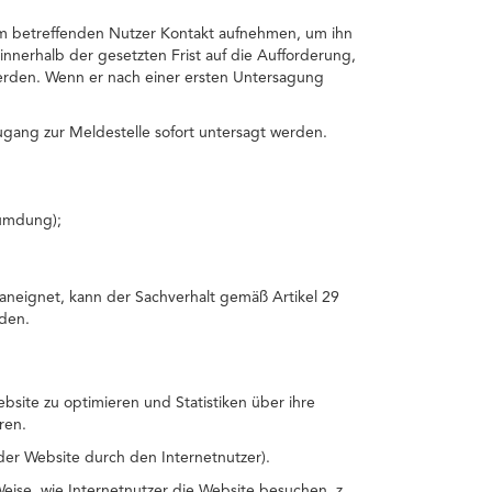
dem betreffenden Nutzer Kontakt aufnehmen, um ihn
innerhalb der gesetzten Frist auf die Aufforderung,
erden. Wenn er nach einer ersten Untersagung
gang zur Meldestelle sofort untersagt werden.
umdung);
aneignet, kann der Sachverhalt gemäß Artikel 29
den.
site zu optimieren und Statistiken über ihre
ren.
der Website durch den Internetnutzer).
ise, wie Internetnutzer die Website besuchen, z.