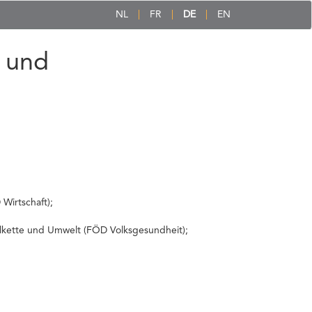
NL
FR
DE
EN
 und
Wirtschaft);
elkette und Umwelt (FÖD Volksgesundheit);