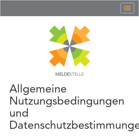
Toggl
naviga
MELDE
STELLE
Allgemeine
Nutzungsbedingungen
und
Datenschutzbestimmung